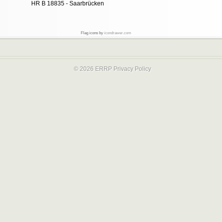
HR B 18835 - Saarbrücken
Flag icons by
icondrawer.com
© 2026 ERRP
Privacy Policy