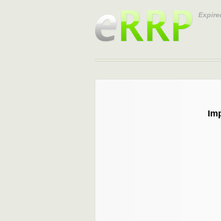
Expire
Im